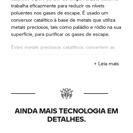
trabalha eficazmente para reduzir os níveis
poluentes nos gases de escape. É usado um
conversor catalítico à base de metais que utiliza
metais preciosos, tais como paládio e ródio na sua
superfície, para purificar os gases de escape.
Estes metais preciosos catalíticos convertem as
substâncias perigosas, como o monóxido de
carbono, os hidrocarbonetos e os óxidos de
+ Leia mais
nitrogênio em substâncias menos prejudiciais. A
chave da eficácia do conversor catalítico é a
proporção do ar-combustível no processo de
combustão. Uma proporção de 14,7 porções de ar
para uma porção de combustível é o ideal.
AINDA MAIS TECNOLOGIA EM
O sensor de oxigênio mede o teor de oxigênio
residual nos gases de escape, fornecendo assim
DETALHES.
informações necessárias à unidade de comando
para ajustar a relação de ar/combustível. Este