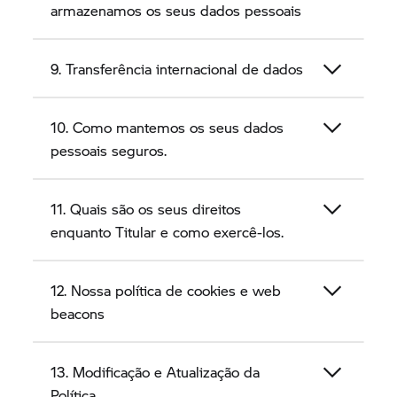
tratamento e políticas de privacidade próprias, as
armazenamos os seus dados pessoais
quais descreverão suas próprias regras de
tratamento de dados pessoais inerentes ao seu
funcionamento. A presente Política de Privacidade
9. Transferência internacional de dados
não substitui as regras específicas aplicáveis a tais
produtos e serviços.
10. Como mantemos os seus dados
pessoais seguros.
11. Quais são os seus direitos
enquanto Titular e como exercê-los.
12. Nossa política de cookies e web
beacons
13. Modificação e Atualização da
Política