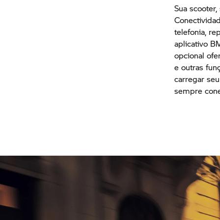
Sua scooter,
Conectivida
telefonia, 
aplicativo
BM
opcional of
e outras fun
carregar se
sempre cone