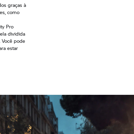
dos graças à
ões, como
ty Pro
la dividida
". Você pode
ra estar