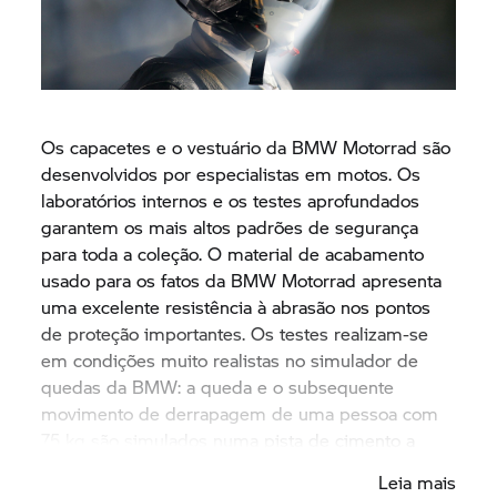
Os capacetes e o vestuário da
BMW Motorrad
são
desenvolvidos por especialistas em motos. Os
laboratórios internos e os testes aprofundados
garantem os mais altos padrões de segurança
para toda a coleção. O material de acabamento
usado para os fatos da
BMW Motorrad
apresenta
uma excelente resistência à abrasão nos pontos
de proteção importantes. Os testes realizam-se
em condições muito realistas no simulador de
quedas da BMW: a queda e o subsequente
movimento de derrapagem de uma pessoa com
75 kg são simulados numa pista de cimento a
uma velocidade máxima de 100 km/h. Sem
Leia mais
problema: todos os casacos, calças e jaquetas da