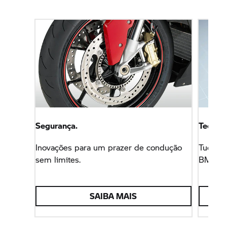
Segurança.
Tecnolo
Inovações para um prazer de condução
Tudo o 
sem limites.
BMW.
SAIBA MAIS