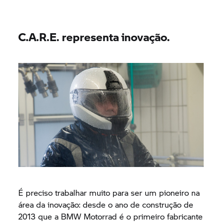
BMW Motorrad
são reforçados nos pontos de
proteção com uma guarnição de dupla proteção e
com a última geração de protetores CE.
C.A.R.E. representa inovação.
É preciso trabalhar muito para ser um pioneiro na
área da inovação: desde o ano de construção de
2013 que a
BMW Motorrad
é o primeiro fabricante