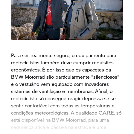
Para ser realmente seguro, o equipamento para
motociclistas também deve cumprir requisitos
ergonômicos. É por isso que os capacetes da
BMW Motorrad
são particularmente "silenciosos"
e o vestuário vem equipado com inovadores
sistemas de ventilação e membranas. Afinal, o
motociclista só consegue reagir depressa se se
sentir confortável com todas as temperaturas e
condições meteorológicas. A qualidade C.A.R.E. só
está disponível na
BMW Motorrad,
para uma
segurança ativa e passiva na estrada e uma