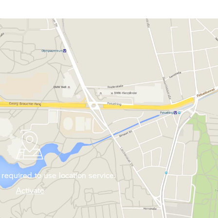
required to use location service.
Activate