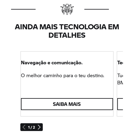
Além das funções apresentadas pelo Multi-
controller, o rádio pode ser controlado, como já
acontecia, através dos botões localizados à
AINDA MAIS TECNOLOGIA EM
esquerda na carenagem interior.
DETALHES
Navegação e comunicação.
Tecnolo
O melhor caminho para o teu destino.
Tudo o 
BMW.
SAIBA MAIS
1 / 2