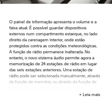
O painel de informação apresenta o volume e a
faixa atual. É possível guardar dispositivos
externos num compartimento estanque, no lado
direito da carenagem interior, onde estão
protegidos contra as condições meteorológicas.
A função de rádio permanece inalterada. No
entanto, o novo sistema áudio permite agora a
memorização de 24 estações de rádio em lugar
das seis estações anteriores. Uma estação de
rádio pode ser selecionada manualmente, através
da função de memória, ou através da função de
procura da estação com melhor recepção
(autostore). O painel de informação apresenta a
+ Leia mais
estação de rádio atual.
O controle de volume dependente da velocidade
tem três níveis.