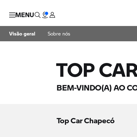
MENU
Visão geral
Sobre nós
TOP CA
BEM-VINDO(A) AO C
Top Car Chapecó