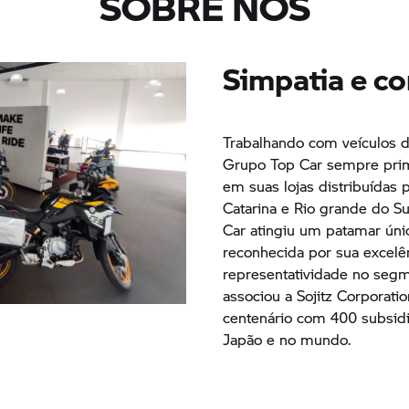
SOBRE NÓS
Simpatia e c
Trabalhando com veículos d
Grupo Top Car sempre prim
em suas lojas distribuídas 
Catarina e Rio grande do S
Car atingiu um patamar úni
reconhecida por sua excel
representatividade no segm
associou a Sojitz Corporat
centenário com 400 subsidiá
Japão e no mundo.