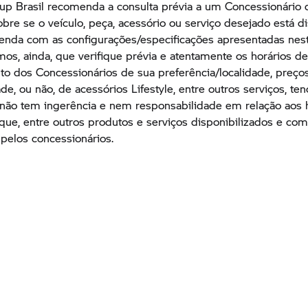
up
Brasil recomenda a consulta prévia a um Concessionário 
obre se o veículo, peça, acessório ou serviço desejado está d
venda com as configurações/especificações apresentadas nes
s, ainda, que verifique prévia e atentamente os horários d
o dos Concessionários de sua preferência/localidade, preços
ade, ou não, de acessórios Lifestyle, entre outros serviços, te
ão tem ingerência e nem responsabilidade em relação aos h
oque, entre outros produtos e serviços disponibilizados e com
 pelos concessionários.