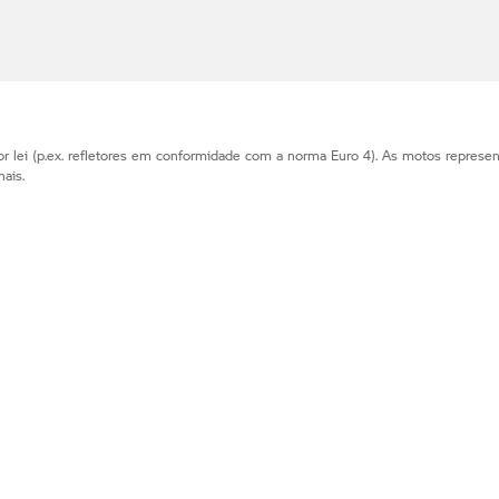
r lei (p.ex. refletores em conformidade com a norma Euro 4). As motos represe
ais.