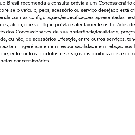
up
Brasil recomenda a consulta prévia a um Concessionário 
obre se o veículo, peça, acessório ou serviço desejado está d
venda com as configurações/especificações apresentadas nes
s, ainda, que verifique prévia e atentamente os horários d
o dos Concessionários de sua preferência/localidade, preços
ade, ou não, de acessórios Lifestyle, entre outros serviços, te
ão tem ingerência e nem responsabilidade em relação aos h
oque, entre outros produtos e serviços disponibilizados e com
 pelos concessionários.