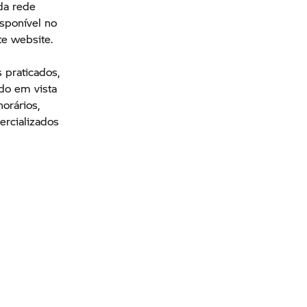
da rede
isponível no
te website.
e
 praticados,
ndo em vista
orários,
ercializados