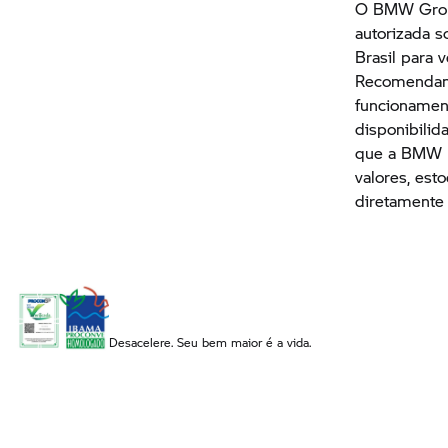
O
BMW Gro
autorizada s
Brasil para 
Recomendamo
funcionament
disponibilid
que a BMW n
valores, est
diretamente
Desacelere. Seu bem maior é a vida.