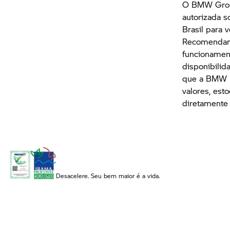
O
BMW Gro
autorizada s
Brasil para 
Recomendamo
funcionament
disponibilid
que a BMW n
valores, est
diretamente
Desacelere. Seu bem maior é a vida.