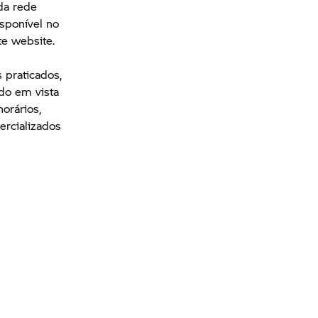
da rede
isponível no
te website.
e
 praticados,
ndo em vista
orários,
ercializados